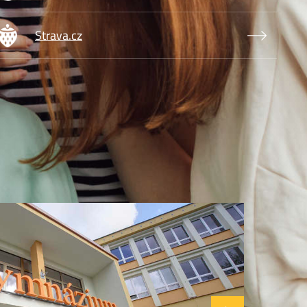
brázek
Strava.cz