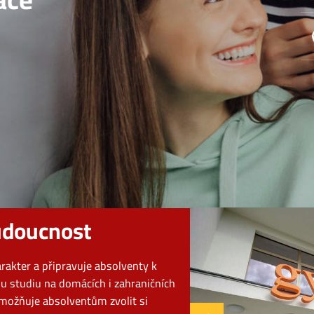
O
udoucnost
akter a připravuje absolventy k
 studiu na domácích i zahraničních
možňuje absolventům zvolit si