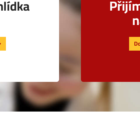
Přijí
hlídka
n
Do