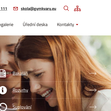
 111
skola@gymkvary.eu
ogalerie
Úřední deska
Kontakty
brázek
Bakaláři
brázek
Rozvrhy
brázek
Suplování