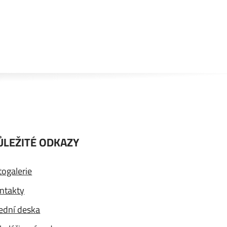
ŮLEŽITÉ ODKAZY
togalerie
ntakty
ední deska