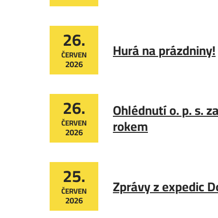
26.
Hurá na prázdniny!
ČERVEN
2026
26.
Ohlédnutí o. p. s. 
rokem
ČERVEN
2026
25.
Zprávy z expedic D
ČERVEN
2026