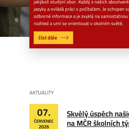
jakýkoli studijní obor. Každý z našich absolven
jazyky a ovládá práci s počítačem. Je schopen
odborné informace a je zvyklý na samostatnou 
rozhled a umí se orientovat v okolním světě.
číst dále
AKTUALITY
07.
Skvělý úspěch naši
na MČR školních t
ČERVENEC
2026