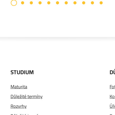
STUDIUM
D
Maturita
Fo
Důležité termíny
Ko
Rozvrhy
Úř