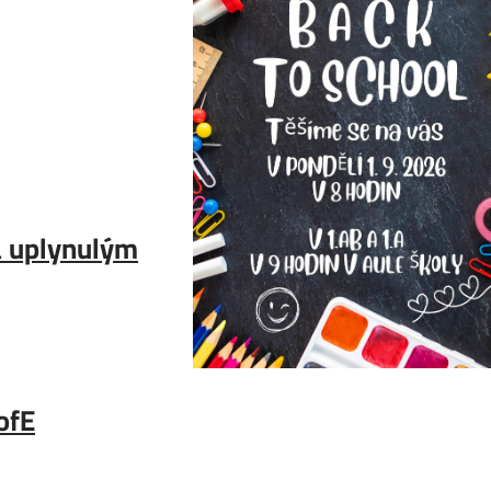
za uplynulým
ofE