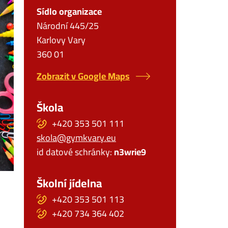
Sídlo organizace
Národní 445/25
Karlovy Vary
360 01
Zobrazit v Google Maps
Škola
+420 353 501 111
skola@gymkvary.eu
id datové schránky:
n3wrie9
Školní jídelna
+420 353 501 113
+420 734 364 402