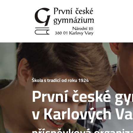
Přejít
k
hlavnímu
obsahu
Škola s tradicí od roku 1924
První české 
v Karlových Va
příspěvková organiz