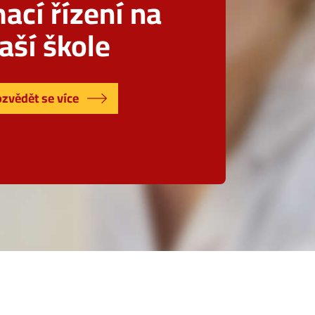
mací řízení na
aší škole
zvědět se více