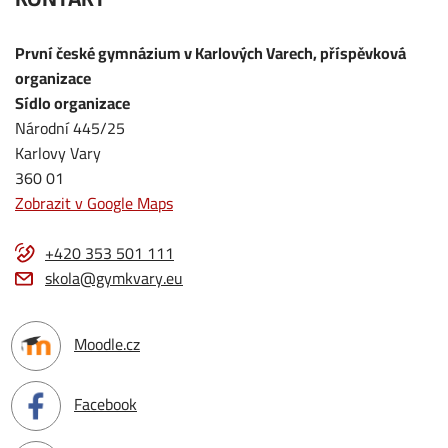
První české gymnázium v Karlových Varech, příspěvková
organizace
Sídlo organizace
Národní 445/25
Karlovy Vary
360 01
Zobrazit v Google Maps
+420 353 501 111
skola@gymkvary.eu
Moodle.cz
Facebook