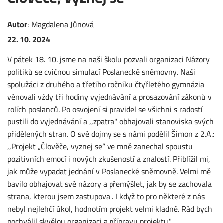
Autor
:
Magdalena
Jůnová
22. 10. 2024
V pátek 18. 10. jsme na naši školu pozvali organizaci Názory
politiků se cvičnou simulací Poslanecké sněmovny. Naši
spolužáci z druhého a třetího ročníku čtyřletého gymnázia
věnovali vždy tři hodiny vyjednávání a prosazování zákonů v
rolích poslanců. Po osvojení si pravidel se všichni s radostí
pustili do vyjednávání a ,,zpatra" obhajovali stanoviska svých
přidělených stran. O své dojmy se s námi podělil Šimon z 2.A.:
,,Projekt „Člověče, vyznej se“ ve mně zanechal spoustu
pozitivních emocí i nových zkušeností a znalostí. Přiblížil mi,
jak může vypadat jednání v Poslanecké sněmovně.
Velmi mě
bavilo obhajovat své názory a přemýšlet, jak by se zachovala
strana, kterou jsem zastupoval. I když to pro některé z nás
nebyl nejlehčí úkol, hodnotím projekt velmi kladně. Rád bych
pochválil skvělou organizaci a přípravu projektu."