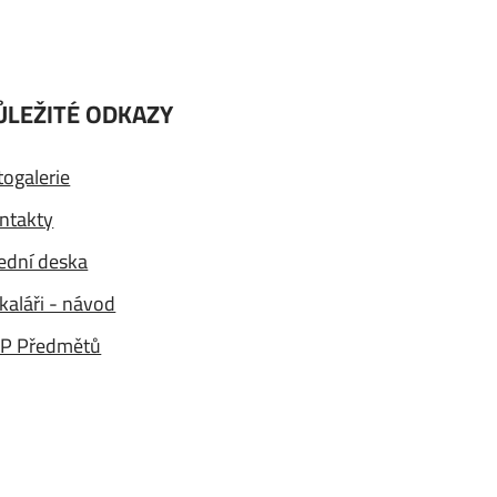
ŮLEŽITÉ ODKAZY
togalerie
ntakty
ední deska
kaláři - návod
P Předmětů