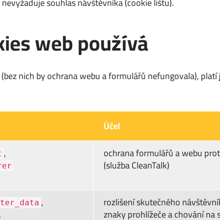
nevyžaduje souhlas návštěvníka (cookie lištu).
kies web používá
(bez nich by ochrana webu a formulářů nefungovala), platí
Účel
,
ochrana formulářů a webu pr
t
(služba CleanTalk)
rer
,
rozlišení skutečného návštěvní
ter_data
,
znaky prohlížeče a chování na 