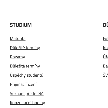
STUDIUM
D
Maturita
Fo
Důležité termíny
Ko
Rozvrhy
Úř
Důležité termíny
Ba
Úspěchy studentů
ŠV
Přijímací řízení
Seznam předmětů
Konzultační hodiny