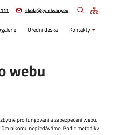
 111
skola@gymkvary.eu
ogalerie
Úřední deska
Kontakty
to webu
nezbytné pro fungování a zabezpečení webu.
účelům nikomu nepředáváme. Podle metodiky