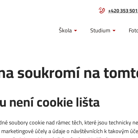
+420 353 501
Menu
Škola
Studium
Fot
navigace
ana soukromí na tom
 není cookie lišta
ádné soubory cookie nad rámec těch, které jsou technicky 
i marketingové účely a údaje o návštěvnících k takovým 