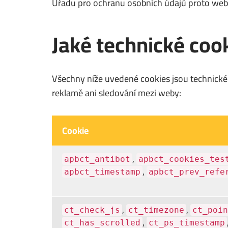
Úřadu pro ochranu osobních údajů proto web 
Jaké technické coo
Všechny níže uvedené cookies jsou technické 
reklamě ani sledování mezi weby:
Cookie
,
apbct_antibot
apbct_cookies_tes
,
apbct_timestamp
apbct_prev_refe
,
,
ct_check_js
ct_timezone
ct_poin
,
ct_has_scrolled
ct_ps_timestamp