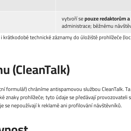
vytvoří se
pouze redaktorům a
administrace; běžnému návštěv
 i krátkodobé technické záznamy do úložiště prohlížeče (l
u (CleanTalk)
ní formulář) chráníme antispamovou službou CleanTalk. Ta 
ké znaky prohlížeče; tyto údaje se předávají provozovatel
 se nepoužívají k reklamě ani profilování návštěvníků.
vnost