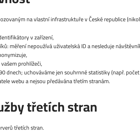
vaným na vlastní infrastruktuře v České republice (nikoli
entifikátory v zařízení,
íků: měření nepoužívá uživatelská ID a nesleduje návštěvník
nonymizuje,
 vašem prohlížeči,
 dnech; uchováváme jen souhrnné statistiky (např. počet 
atele webu a nejsou předávána třetím stranám.
užby třetích stran
rverů třetích stran.