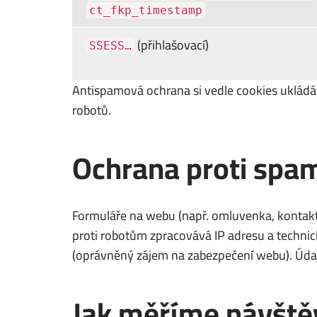
ct_fkp_timestamp
(přihlašovací)
SSESS…
Antispamová ochrana si vedle cookies ukládá
robotů.
Ochrana proti spam
Formuláře na webu (např. omluvenka, kontakt
proti robotům zpracovává IP adresu a technic
(oprávněný zájem na zabezpečení webu). Údaje
Jak měříme návště