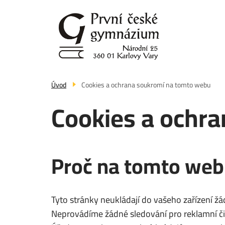
Přejít
k
hlavnímu
obsahu
Úvod
Cookies a ochrana soukromí na tomto webu
Cookies a ochr
Proč na tomto webu
Tyto stránky neukládají do vašeho zařízení ž
Neprovádíme žádné sledování pro reklamní č