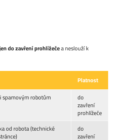
jen do zavření prohlížeče
a neslouží k
Platnost
oti spamovým robotům
do
zavření
prohlížeče
ka od robota (technické
do
stránce)
zavření