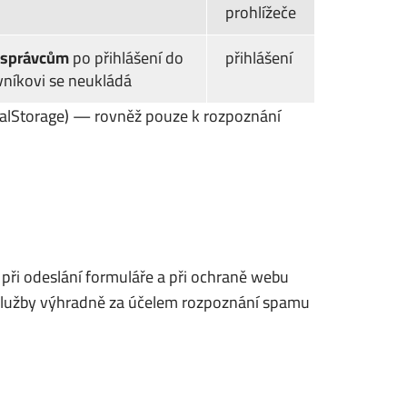
prohlížeče
 správcům
po přihlášení do
přihlášení
níkovi se neukládá
ocalStorage) — rovněž pouze k rozpoznání
při odeslání formuláře a při ochraně webu
i služby výhradně za účelem rozpoznání spamu