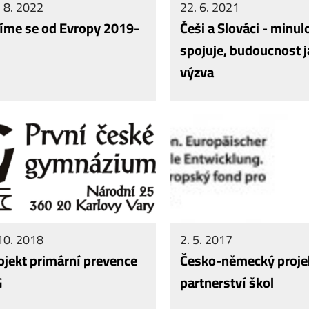
 8. 2022
22. 6. 2021
íme se od Evropy 2019-
Češi a Slováci - minul
spojuje, budoucnost 
výzva
10. 2018
2. 5. 2017
ojekt primární prevence
Česko-německý proje
G
partnerství škol