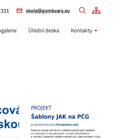
 111
skola@gymkvary.eu
ogalerie
Úřední deska
Kontakty