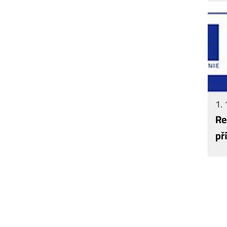
1. 
Re
př