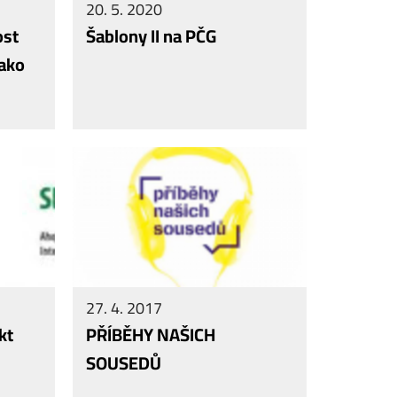
20. 5. 2020
ost
Šablony II na PČG
jako
27. 4. 2017
kt
PŘÍBĚHY NAŠICH
SOUSEDŮ