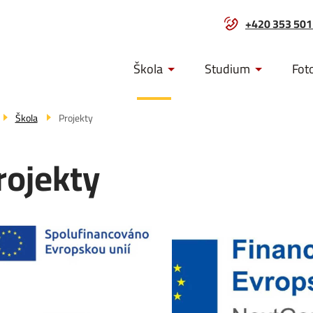
+420 353 501
Menu
Škola
Studium
Fot
navigace
Škola
Projekty
rojekty