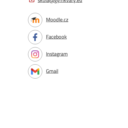
skola@gymkvary.eu
Moodle.cz
Facebook
Instagram
Gmail