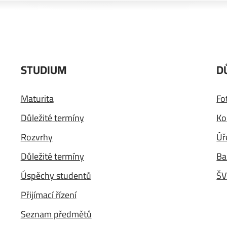
STUDIUM
D
Maturita
Fo
Důležité termíny
Ko
Rozvrhy
Úř
Důležité termíny
Ba
Úspěchy studentů
ŠV
Přijímací řízení
Seznam předmětů