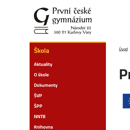
Přejít
k
hlavnímu
obsahu
Škola
Škola
Úvod
Aktuality
P
O škole
Dokumenty
ŠVP
ŠPP
NNTB
Knihovna