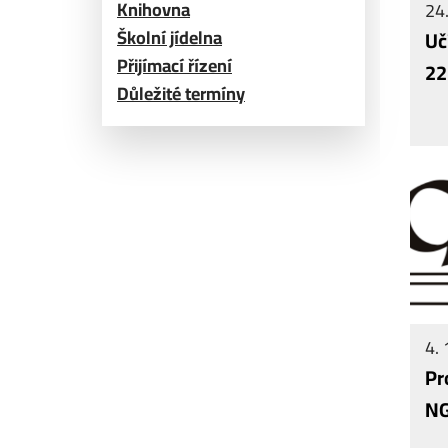
Knihovna
24.
Školní jídelna
Uč
Přijímací řízení
22
Důležité termíny
4. 
Pr
N