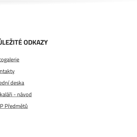
ŮLEŽITÉ ODKAZY
togalerie
ntakty
ední deska
kaláři - návod
P Předmětů