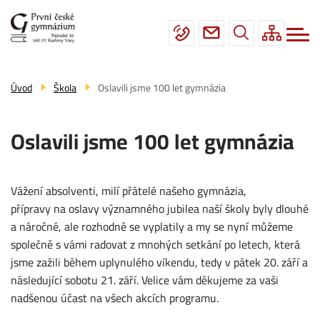
Menu
Přejít
Škola
navigace
k
hlavnímu
Studium
obsahu
Fotogalerie
Úvod
Škola
Oslavili jsme 100 let gymnázia
Úřední deska
Oslavili jsme 100 let gymnázia
Kontakty
Vážení absolventi, milí přátelé našeho gymnázia,
přípravy na oslavy významného jubilea naší školy byly dlouhé
a náročné, ale rozhodně se vyplatily a my se nyní můžeme
společně s vámi radovat z mnohých setkání po letech, která
jsme zažili během uplynulého víkendu, tedy v pátek 20. září a
následující sobotu 21. září. Velice vám děkujeme za vaši
nadšenou účast na všech akcích programu.