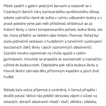
Pátek zazářil v galerii pestrými barvami a rozezněl se v
Císařských lázních tóny karlovarského symfonického tělesa,
sobota vykročila rázně do světa v rytmu udávaném bubny a v
pravé poledne jsme pak měli příležitost ohlédnout se za
historií školy v rámci komponovaného pořadu Jedna škola, sto
let, tisíce příběhů ve Velkém sále Hotelu Thermal. Pořad byl
zcela jedinečně sestaven z hudebních a tanečních vystoupení
současných žáků školy i jejich významných absolventů.
Zaznělo mnoho vzpomínek na chvíle spjaté s našim
gymnáziem, minulost se propojila se současností a naznačila i
výhled do budoucnosti. Odpoledne pak ožila budova školy a
hlavně školní zahrada díky přítomným kapelám a jejich živé
hudbě.
Nálada byla velice příjemná a uvolněná, k čemuž přispělo i
skvělé počasí. Velice nás potěšil obrovský zájem o účast na
oslavách, dorazili absolventi mladí i staří, zblízka i zdaleka,