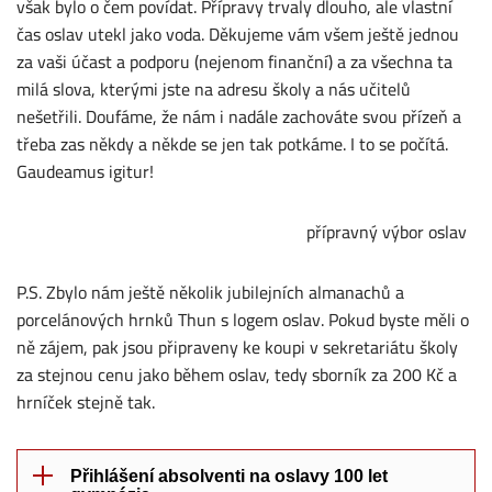
však bylo o čem povídat. Přípravy trvaly dlouho, ale vlastní
čas oslav utekl jako voda. Děkujeme vám všem ještě jednou
za vaši účast a podporu (nejenom finanční) a za všechna ta
milá slova, kterými jste na adresu školy a nás učitelů
nešetřili. Doufáme, že nám i nadále zachováte svou přízeň a
třeba zas někdy a někde se jen tak potkáme. I to se počítá.
Gaudeamus igitur!
přípravný výbor oslav
P.S. Zbylo nám ještě několik jubilejních almanachů a
porcelánových hrnků Thun s logem oslav. Pokud byste měli o
ně zájem, pak jsou připraveny ke koupi v sekretariátu školy
za stejnou cenu jako během oslav, tedy sborník za 200 Kč a
hrníček stejně tak.
Přihlášení absolventi na oslavy 100 let