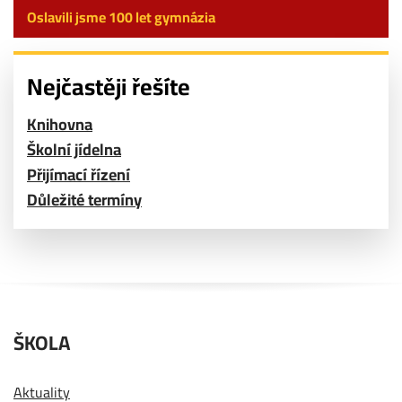
Oslavili jsme 100 let gymnázia
Nejčastěji řešíte
Knihovna
Školní jídelna
Přijímací řízení
Důležité termíny
ŠKOLA
Aktuality