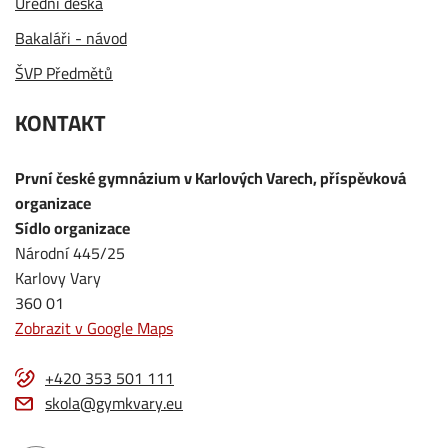
Úřední deska
Bakaláři - návod
ŠVP Předmětů
KONTAKT
První české gymnázium v Karlových Varech, příspěvková
organizace
Sídlo organizace
Národní 445/25
Karlovy Vary
360 01
Zobrazit v Google Maps
+420 353 501 111
skola@gymkvary.eu