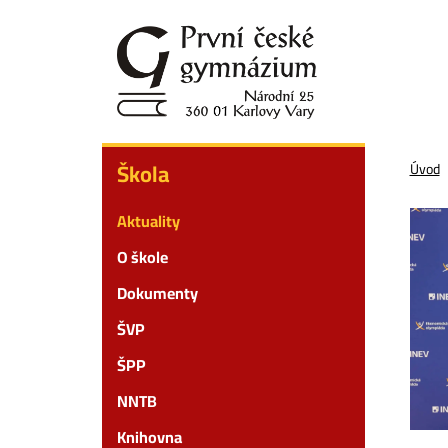
Přejít
k
hlavnímu
obsahu
Škola
Škola
Úvod
Aktuality
O škole
Dokumenty
ŠVP
ŠPP
NNTB
Knihovna