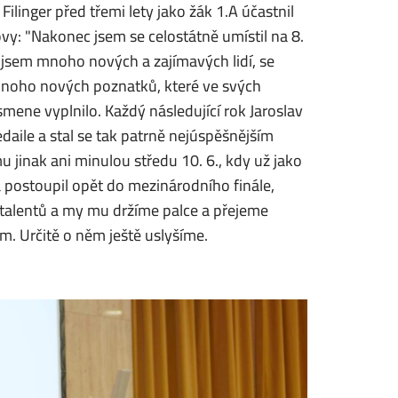
Filinger před třemi lety jako žák 1.A účastnil
vy: "
Nakonec jsem se celostátně umístil na 8.
l jsem mnoho nových a zajímavých lidí, se
l mnoho nových poznatků, které ve svých
smene vyplnilo. Každý následující rok Jaroslav
daile a stal se tak patrně nejúspěšnějším
jinak ani minulou středu 10. 6., kdy už jako
 a postoupil opět do mezinárodního finále,
 talentů a my mu držíme palce a přejeme
. Určitě o něm ještě uslyšíme.