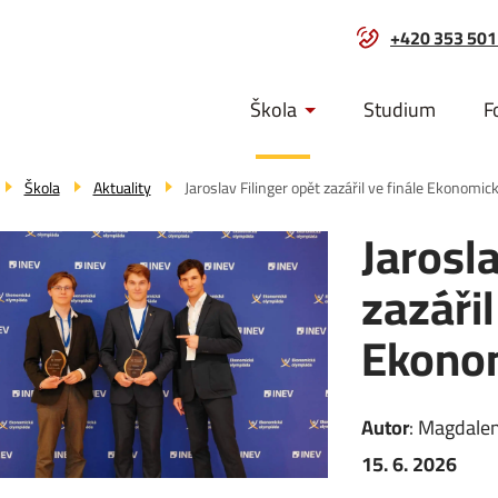
+420 353 501
Menu
Škola
Studium
F
navigace
Škola
Aktuality
Jaroslav Filinger opět zazářil ve finále Ekonomi
Jarosla
zazářil
Ekono
Autor
:
Magdale
15. 6. 2026