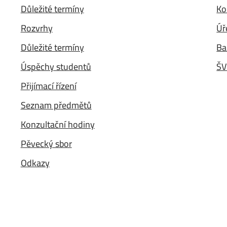
Důležité termíny
Ko
Rozvrhy
Úř
Důležité termíny
Ba
Úspěchy studentů
ŠV
Přijímací řízení
Seznam předmětů
Konzultační hodiny
Pěvecký sbor
Odkazy