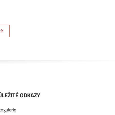
ŮLEŽITÉ ODKAZY
togalerie