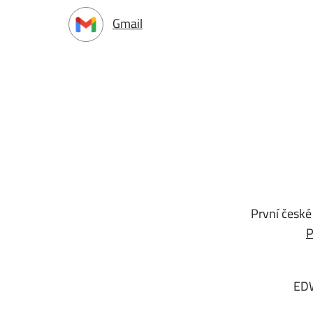
Gmail
První české
P
ED