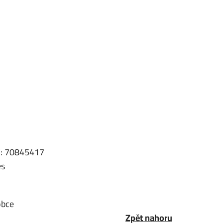
IČ: 70845417
es
obce
Zpět nahoru