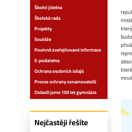
Školní jídelna
repu
Školská rada
místě
kter
Projekty
budou
Soutěže
přivá
Povinně zveřejňované informace
repr
E-podatelna
absol
kter
Ochrana osobních údajů
mnoh
Proces ochrany oznamovatelů
Oslavili jsme 100 let gymnázia
Nejčastěji řešíte