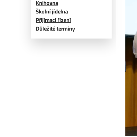
Knihovna
Školní jídelna
Přijímací řízení
Důležité termíny