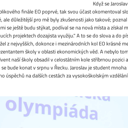
Když se Jaroslav 
blikového finále EO poprvé, tak svou účast okomentoval slo
, ale důležitější pro mě byly zkušenosti jako takové; pozna
ými se ještě budu stýkat, podíval se na nová místa a získa
cích projektech dozajista využiju." A to se do slova a do pí
žel z nejvyšších, dokonce i mezinárodních kol EO krásné me
ezentantem školy v oblasti ekonomických věd. A nebylo tomu 
vent naší školy obsadil v celostátním kole stříbrnou pozici
é se bude konat v srpnu v Řecku. Jaroslav je student mnoha
o úspěchů na dalších cestách za vysokoškolským vzděláním