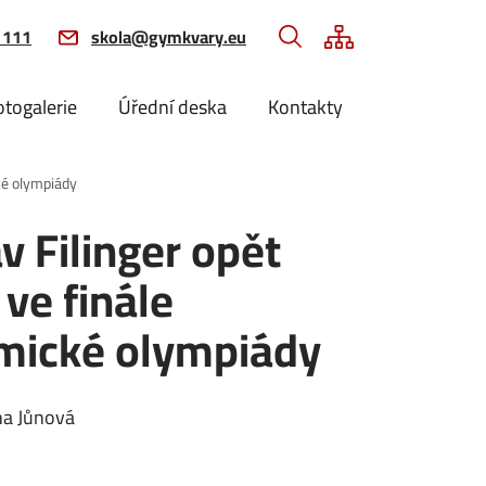
 111
skola@gymkvary.eu
otogalerie
Úřední deska
Kontakty
cké olympiády
v Filinger opět
 ve finále
mické olympiády
na
Jůnová