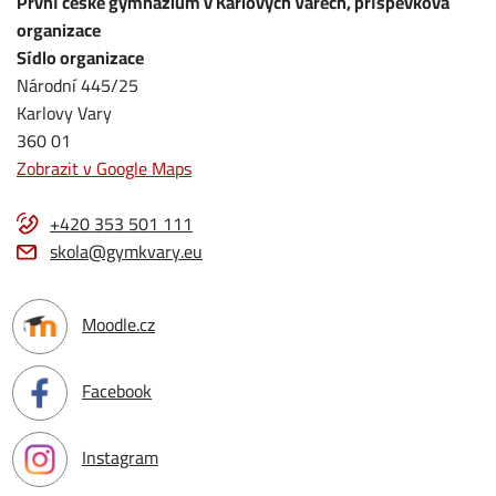
První české gymnázium v Karlových Varech, příspěvková
organizace
Sídlo organizace
Národní 445/25
Karlovy Vary
360 01
Zobrazit v Google Maps
+420 353 501 111
skola@gymkvary.eu
Moodle.cz
Facebook
Instagram