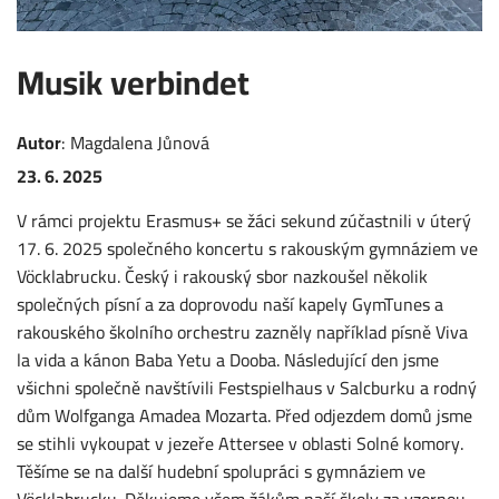
Musik verbindet
Autor
:
Magdalena
Jůnová
23. 6. 2025
V rámci projektu Erasmus+ se žáci sekund zúčastnili v úterý
17. 6. 2025 společného koncertu s rakouským gymnáziem ve
Vöcklabrucku. Český i rakouský sbor nazkoušel několik
společných písní a za doprovodu naší kapely GymTunes a
rakouského školního orchestru zazněly například písně Viva
la vida a kánon Baba Yetu a Dooba. Následující den jsme
všichni společně navštívili Festspielhaus v Salcburku a rodný
dům Wolfganga Amadea Mozarta. Před odjezdem domů jsme
se stihli vykoupat v jezeře Attersee v oblasti Solné komory.
Těšíme se na další hudební spolupráci s gymnáziem ve
Vöcklabrucku. Děkujeme všem žákům naší školy za vzornou