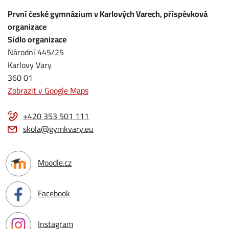
První české gymnázium v Karlových Varech, příspěvková
organizace
Sídlo organizace
Národní 445/25
Karlovy Vary
360 01
Zobrazit v Google Maps
+420 353 501 111
skola@gymkvary.eu
Moodle.cz
Facebook
Instagram