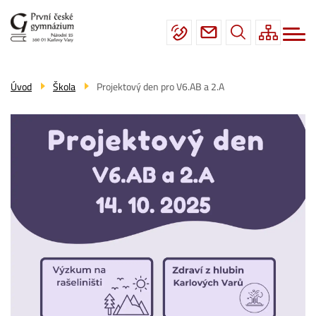
Menu
Přejít
Škola
navigace
k
hlavnímu
Studium
obsahu
Fotogalerie
Úvod
Škola
Projektový den pro V6.AB a 2.A
Úřední deska
Kontakty