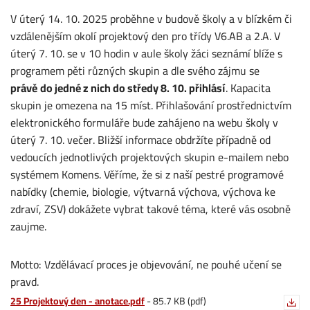
V úterý 14. 10. 2025 proběhne v budově školy a v blízkém či
vzdálenějším okolí projektový den pro třídy V6.AB a 2.A. V
úterý 7. 10. se v 10 hodin v aule školy žáci seznámí blíže s
programem pěti různých skupin a dle svého zájmu se
právě
do jedné z nich do středy 8. 10. přihlásí
. Kapacita
skupin je omezena na 15 míst. Přihlašování prostřednictvím
elektronického formuláře bude zahájeno na webu školy v
úterý 7. 10. večer. Bližší informace obdržíte případně od
vedoucích jednotlivých projektových skupin e-mailem nebo
systémem Komens. Věříme, že si z naší pestré programové
nabídky (chemie, biologie, výtvarná výchova, výchova ke
zdraví, ZSV) dokážete vybrat takové téma, které vás osobně
zaujme.
Motto: Vzdělávací proces je objevování, ne pouhé učení se
pravd.
25 Projektový den - anotace.pdf
-
85.7 KB (pdf)