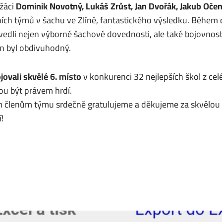
 žáci
Dominik Novotný, Lukáš Zrůst, Jan Dvořák, Jakub Oče
ních týmů v šachu ve Zlíně, fantastického výsledku. Během 
vedli nejen výborné šachové dovednosti, ale také bojovnost
n byl obdivuhodný.
jovali skvělé 6. místo
v
konkurenci 32 nejlepších škol z cel
u být právem hrdí.
 členům týmu srdečně gratulujeme a děkujeme za skvělou r
!