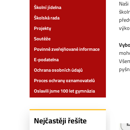
Naši
Školní jídelna
škol
Školská rada
před
výko
Projekty
Soutěže
Vybo
Povinně zveřejňované informace
moho
E-podatelna
Všem
pyšní
Ochrana osobních údajů
Proces ochrany oznamovatelů
Oslavili jsme 100 let gymnázia
Nejčastěji řešíte