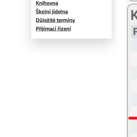
Knihovna
Školní jídelna
Důležité termíny
Přijímací řízení