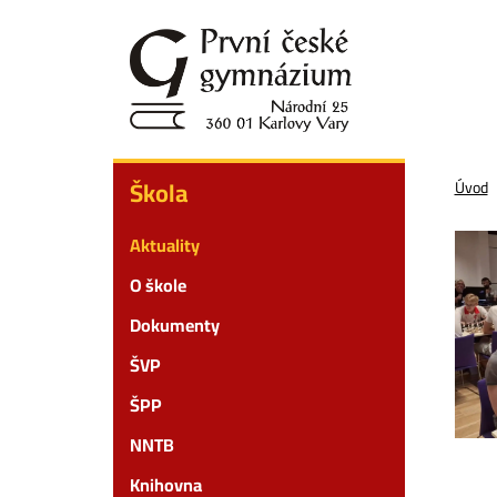
Přejít
k
hlavnímu
obsahu
Škola
Škola
Úvod
Aktuality
O škole
Dokumenty
ŠVP
ŠPP
NNTB
Knihovna