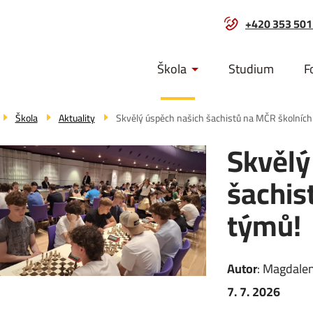
+420 353 501
Menu
Škola
Studium
F
navigace
Škola
Aktuality
Skvělý úspěch našich šachistů na MČR školních
Skvělý
šachis
týmů!
Autor
:
Magdale
7. 7. 2026