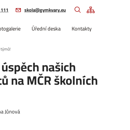
 111
skola@gymkvary.eu
otogalerie
Úřední deska
Kontakty
 týmů!
 úspěch našich
tů na MČR školních
na
Jůnová