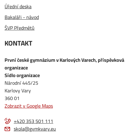
Úřední deska
Bakaláři - návod
ŠVP Předmětů
KONTAKT
První české gymnázium v Karlových Varech, příspěvková
organizace
Sídlo organizace
Národní 445/25
Karlovy Vary
360 01
Zobrazit v Google Maps
+420 353 501 111
skola@gymkvary.eu