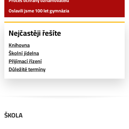
Proces ochrany oznamovatelů
Oslavili jsme 100 let gymnázia
Nejčastěji řešíte
Knihovna
Školní jídelna
Přijímací řízení
Důležité termíny
ŠKOLA