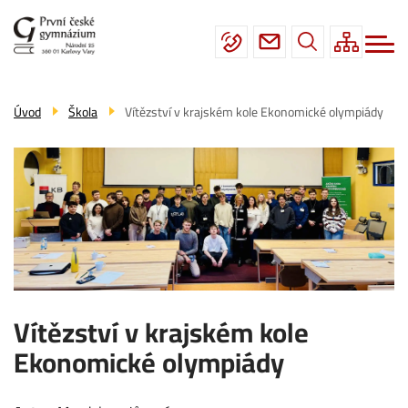
Menu
Přejít
Škola
navigace
k
hlavnímu
Studium
obsahu
Fotogalerie
Úvod
Škola
Vítězství v krajském kole Ekonomické olympiády
Úřední deska
Kontakty
Vítězství v krajském kole
Ekonomické olympiády