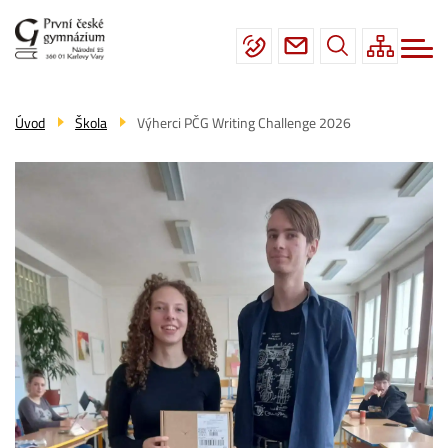
Menu
Přejít
Škola
navigace
k
hlavnímu
Studium
obsahu
Fotogalerie
Úvod
Škola
Výherci PČG Writing Challenge 2026
Úřední deska
Kontakty