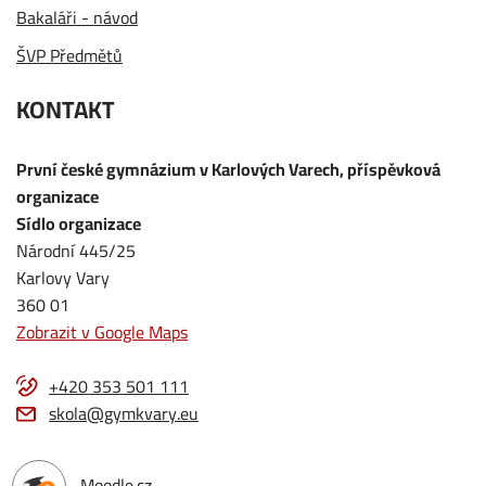
Bakaláři - návod
ŠVP Předmětů
KONTAKT
První české gymnázium v Karlových Varech, příspěvková
organizace
Sídlo organizace
Národní 445/25
Karlovy Vary
360 01
Zobrazit v Google Maps
+420 353 501 111
skola@gymkvary.eu
Moodle.cz