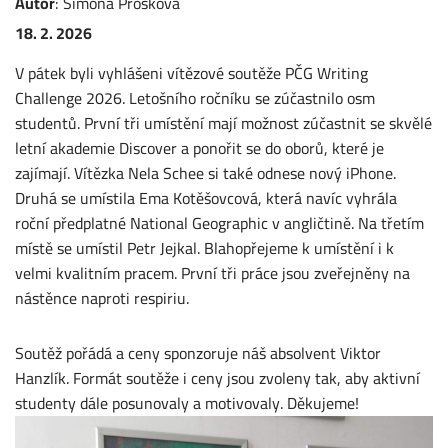
Autor
:
Simona
Prošková
18. 2. 2026
V pátek byli vyhlášeni vítězové soutěže PČG Writing
Challenge 2026. Letošního ročníku se zúčastnilo osm
studentů. První tři umístění mají možnost zúčastnit se skvělé
letní akademie Discover a ponořit se do oborů, které je
zajímají. Vítězka Nela Schee si také odnese nový iPhone.
Druhá se umístila Ema Kotěšovcová, která navíc vyhrála
roční předplatné National Geographic v angličtině. Na třetím
místě se umístil Petr Jejkal. Blahopřejeme k umístění i k
velmi kvalitním pracem. První tři práce jsou zveřejněny na
nástěnce naproti respiriu.
Soutěž pořádá a ceny sponzoruje náš absolvent Viktor
Hanzlík. Formát soutěže i ceny jsou zvoleny tak, aby aktivní
studenty dále posunovaly a motivovaly. Děkujeme!