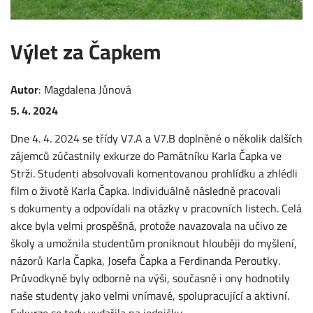
Výlet za Čapkem
Autor
:
Magdalena
Jůnová
5. 4. 2024
Dne 4. 4. 2024 se třídy V7.A a V7.B doplněné o několik dalších
zájemců zúčastnily exkurze do Památníku Karla Čapka ve
Strži. Studenti absolvovali komentovanou prohlídku a zhlédli
film o životě Karla Čapka. Individuálně následně pracovali
s dokumenty a odpovídali na otázky v pracovních listech. Celá
akce byla velmi prospěšná, protože navazovala na učivo ze
školy a umožnila studentům proniknout hlouběji do myšlení,
názorů Karla Čapka, Josefa Čapka a Ferdinanda Peroutky.
Průvodkyně byly odborně na výši, současně i ony hodnotily
naše studenty jako velmi vnímavé, spolupracující a aktivní.
Exkurze se tedy vydařila na jedničku.