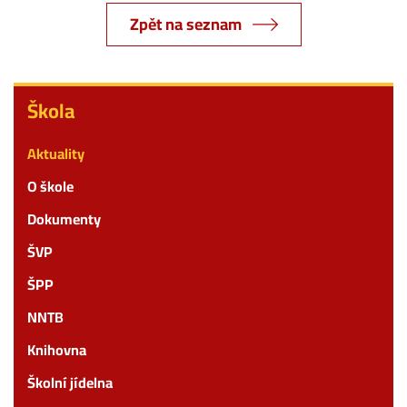
Zpět na seznam
Škola
Škola
Aktuality
O škole
Dokumenty
ŠVP
ŠPP
NNTB
Knihovna
Školní jídelna