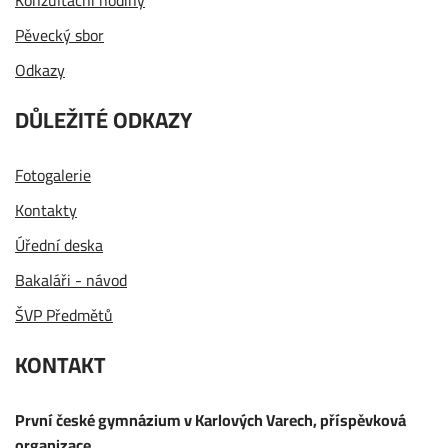
Konzultační hodiny
Pěvecký sbor
Odkazy
DŮLEŽITÉ ODKAZY
Fotogalerie
Kontakty
Úřední deska
Bakaláři - návod
ŠVP Předmětů
KONTAKT
První české gymnázium v Karlových Varech, příspěvková
organizace