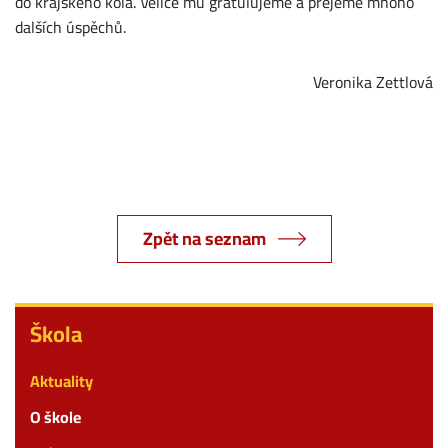
do krajského kola. Velice mu gratulujeme a přejeme mnoho
dalších úspěchů.
Veronika Zettlová
Zpět na seznam
Škola
Škola
Aktuality
O škole