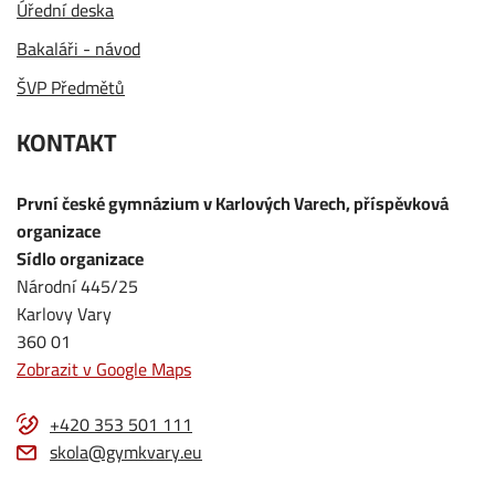
Úřední deska
Bakaláři - návod
ŠVP Předmětů
KONTAKT
První české gymnázium v Karlových Varech, příspěvková
organizace
Sídlo organizace
Národní 445/25
Karlovy Vary
360 01
Zobrazit v Google Maps
+420 353 501 111
skola@gymkvary.eu