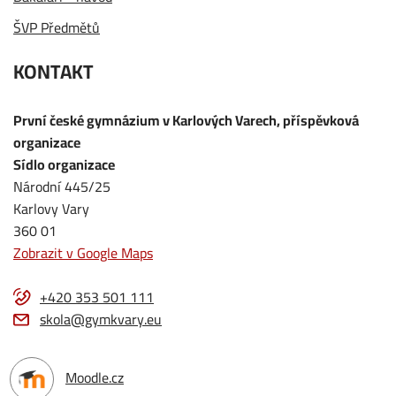
ŠVP Předmětů
KONTAKT
První české gymnázium v Karlových Varech, příspěvková
organizace
Sídlo organizace
Národní 445/25
Karlovy Vary
360 01
Zobrazit v Google Maps
+420 353 501 111
skola@gymkvary.eu
Moodle.cz