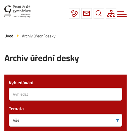
Menu
Přejít
Škola
navigace
k
hlavnímu
Studium
obsahu
Fotogalerie
Úvod
Archiv úřední desky
Úřední deska
Archiv úřední desky
Kontakty
Vyhledávání
Témata