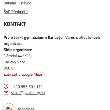
Bakaláři - návod
ŠVP Předmětů
KONTAKT
První české gymnázium v Karlových Varech, příspěvková
organizace
Sídlo organizace
Národní 445/25
Karlovy Vary
360 01
Zobrazit v Google Maps
+420 353 501 111
skola@gymkvary.eu
Moodle.cz