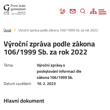
Menu
Přejít
Škola
navigace
k
hlavnímu
Studium
obsahu
Fotogalerie
Úvod
Výroční zpráva podle zákona 106/1999 Sb. za rok 2022
Úřední deska
Výroční zpráva podle zákona
Kontakty
106/1999 Sb. za rok 2022
Téma
Výroční zprávy o
poskytování informací dle
zákona 106/1999 Sb.
Datum vyvěšení
10. 2. 2023
Hlavní dokument