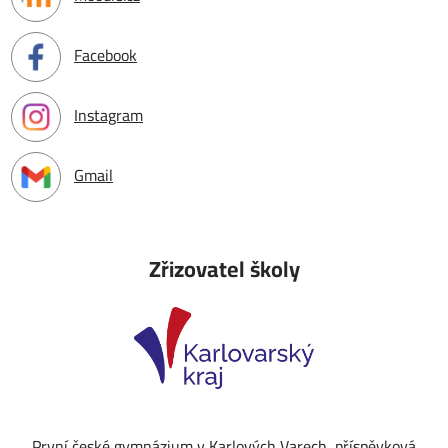
Facebook
Instagram
Gmail
Zřizovatel školy
První české gymnázium v Karlových Varech, příspěvková