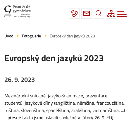
Menu
Přejít
Škola
navigace
k
hlavnímu
Studium
obsahu
Fotogalerie
Úvod
Fotogalerie
Evropský den jazyků 2023
Úřední deska
Evropský den jazyků 2023
Kontakty
26. 9. 2023
Mezinárodní snídaně, jazyková animace, prezentace
studentů, jazykové dílny (angličtina, němčina, francouzština,
ruština, slovenština, španělština, arabština, vietnamština, ...)
- přesně takto jsme oslavili společně v úterý 26. 9. EDJ.