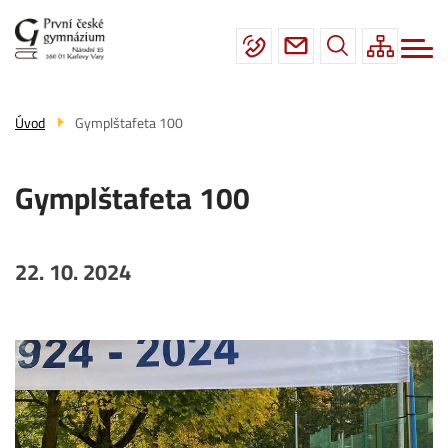
Menu
Přejít
Škola
navigace
k
hlavnímu
Studium
obsahu
Fotogalerie
Úvod
Gymplštafeta 100
Úřední deska
Gymplštafeta 100
Kontakty
22. 10. 2024