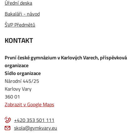
Úřední deska
Bakaláři - návod
ŠVP Předmětů
KONTAKT
První české gymnázium v Karlových Varech, příspěvková
organizace
Sídlo organizace
Národní 445/25
Karlovy Vary
360 01
Zobrazit v Google Maps
+420 353 501 111
skola@gymkvary.eu