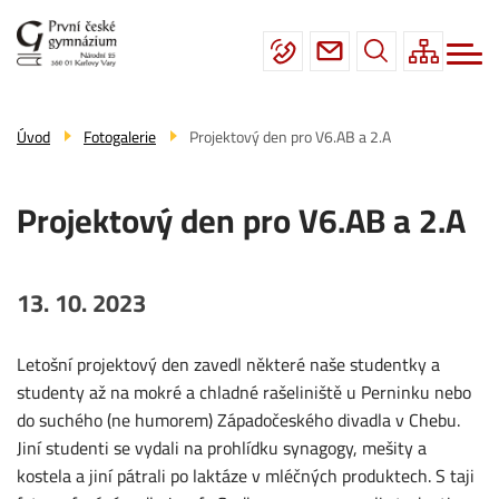
Menu
Přejít
Škola
navigace
k
hlavnímu
Studium
obsahu
Fotogalerie
Úvod
Fotogalerie
Projektový den pro V6.AB a 2.A
Úřední deska
Projektový den pro V6.AB a 2.A
Kontakty
13. 10. 2023
Letošní projektový den zavedl některé naše studentky a
studenty až na mokré a chladné rašeliniště u Perninku nebo
do suchého (ne humorem) Západočeského divadla v Chebu.
Jiní studenti se vydali na prohlídku synagogy, mešity a
kostela a jiní pátrali po laktáze v mléčných produktech. S taji