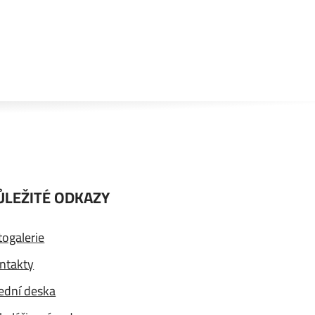
ŮLEŽITÉ ODKAZY
togalerie
ntakty
ední deska