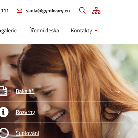
 111
skola@gymkvary.eu
ogalerie
Úřední deska
Kontakty
brázek
Bakaláři
brázek
Rozvrhy
brázek
Suplování