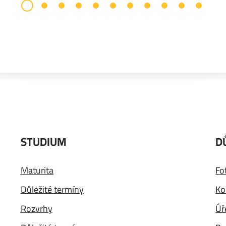
STUDIUM
D
Maturita
Fo
Důležité termíny
Ko
Rozvrhy
Úř