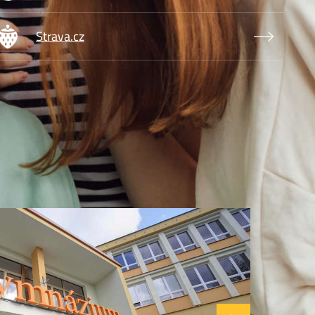
brázek
Strava.cz