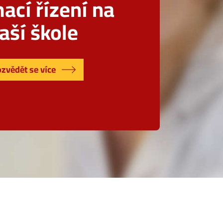
mací řízení na
aší škole
zvědět se více