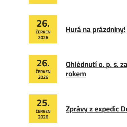
26.
Hurá na prázdniny!
ČERVEN
2026
26.
Ohlédnutí o. p. s. 
rokem
ČERVEN
2026
25.
Zprávy z expedic D
ČERVEN
2026