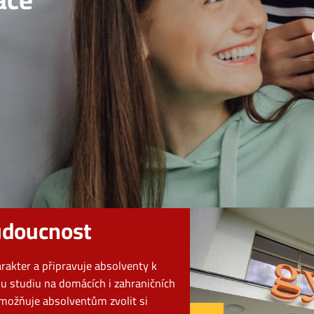
O
udoucnost
akter a připravuje absolventy k
 studiu na domácích i zahraničních
možňuje absolventům zvolit si