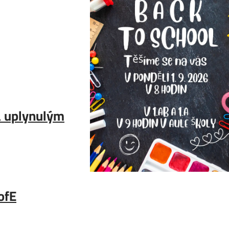
za uplynulým
ofE