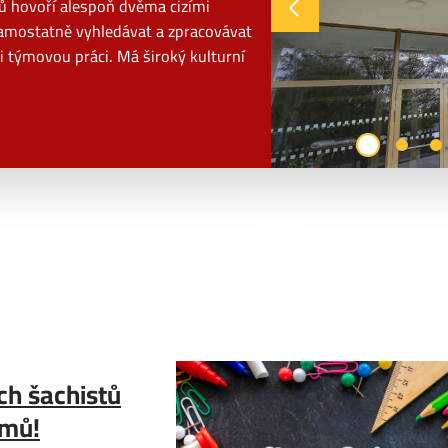
tů hovoří alespoň dvěma cizími
 samostatně vyhledávat a zpracovávat
i týmovou práci. Má široký kulturní
ch šachistů
ýmů!