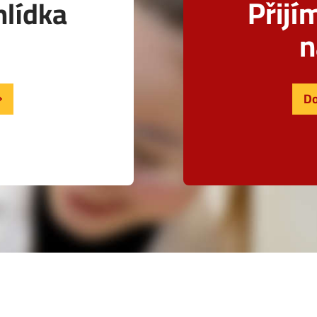
Přijí
hlídka
n
Do