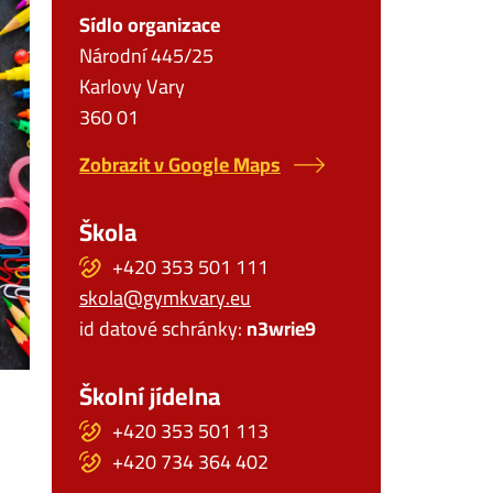
Sídlo organizace
Národní 445/25
Karlovy Vary
360 01
Zobrazit v Google Maps
Škola
+420 353 501 111
skola@gymkvary.eu
id datové schránky:
n3wrie9
Školní jídelna
+420 353 501 113
+420 734 364 402