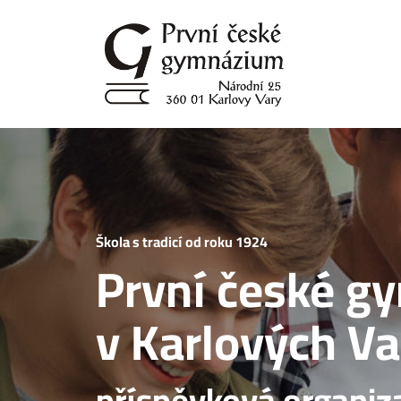
Přejít
k
hlavnímu
obsahu
Škola s tradicí od roku 1924
První české 
v Karlových Va
příspěvková organiz