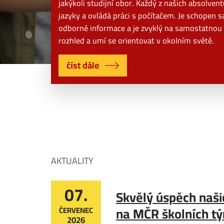
jakýkoli studijní obor. Každý z našich absolven
jazyky a ovládá práci s počítačem. Je schopen
odborné informace a je zvyklý na samostatnou 
rozhled a umí se orientovat v okolním světě.
číst dále
AKTUALITY
07.
Skvělý úspěch naši
na MČR školních t
ČERVENEC
2026