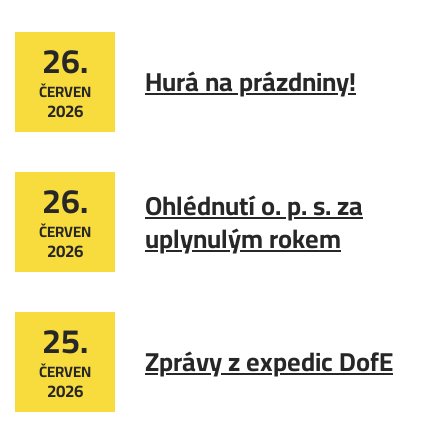
26.
Hurá na prázdniny!
ČERVEN
2026
26.
Ohlédnutí o. p. s. za
uplynulým rokem
ČERVEN
2026
25.
Zprávy z expedic DofE
ČERVEN
2026