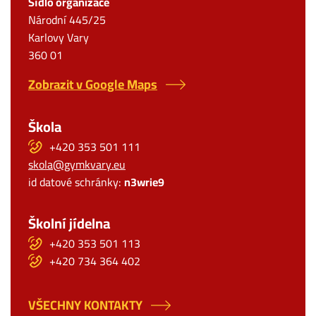
Sídlo organizace
Národní 445/25
Karlovy Vary
360 01
Zobrazit v Google Maps
Škola
+420 353 501 111
skola@gymkvary.eu
id datové schránky:
n3wrie9
Školní jídelna
+420 353 501 113
+420 734 364 402
VŠECHNY KONTAKTY