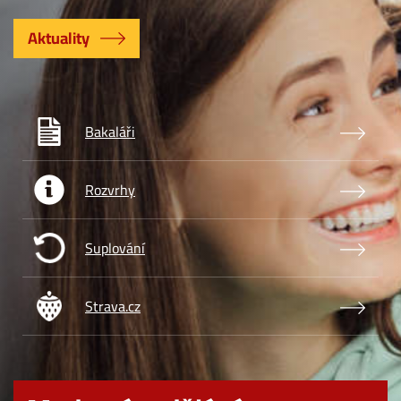
Aktuality
Obrázek
Bakaláři
Obrázek
Rozvrhy
Obrázek
Suplování
Obrázek
Strava.cz