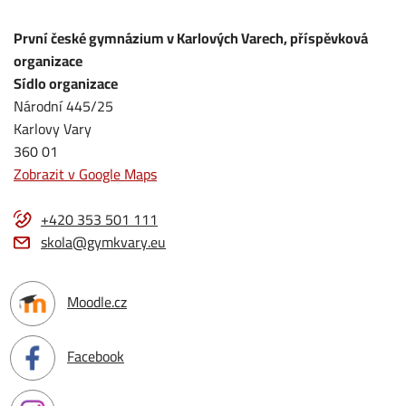
První české gymnázium v Karlových Varech, příspěvková
organizace
Sídlo organizace
Národní 445/25
Karlovy Vary
360 01
Zobrazit v Google Maps
+420 353 501 111
skola@gymkvary.eu
Moodle.cz
Facebook